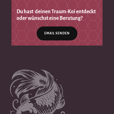
Du hast deinen Traum-Koi entdeckt
oder wünschst eine Beratung?
EMAIL SENDEN