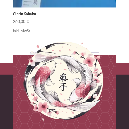
Ginrin Kohaku
260,00
€
inkl. MwSt.
1
2
3
4
…
11
12
13
→