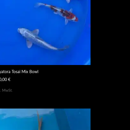
yatora Tosai Mix Bowl
0,00
€
l. MwSt.