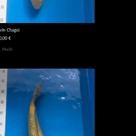
nrin Chagoi
0,00
€
l. MwSt.