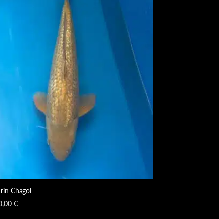
nrin Chagoi
0,00
€