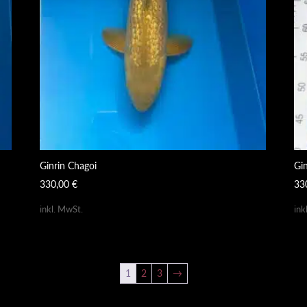
Ginrin Chagoi
Gi
330,00
€
33
inkl. MwSt.
ink
1
2
3
→