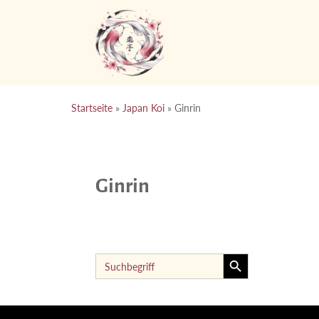
Startseite
»
Japan Koi
»
Ginrin
Ginrin
Search Button
Search
for: