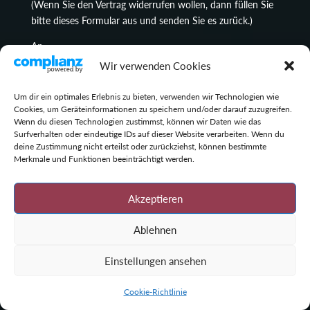
(Wenn Sie den Vertrag widerrufen wollen, dann füllen Sie
bitte dieses Formular aus und senden Sie es zurück.)
An
Wir verwenden Cookies
Lenz Koi, Inhaber Katja Schreiber-Lenz, Süderfeld 10,
24999 Oxbüll, E-Mail-Adresse: moin@lenzkoi.com
Um dir ein optimales Erlebnis zu bieten, verwenden wir Technologien wie
Cookies, um Geräteinformationen zu speichern und/oder darauf zuzugreifen.
Hiermit widerrufe(n) ich/wir (*) den von mir/uns (*)
Wenn du diesen Technologien zustimmst, können wir Daten wie das
abgeschlossenen Vertrag über den
Surfverhalten oder eindeutige IDs auf dieser Website verarbeiten. Wenn du
deine Zustimmung nicht erteilst oder zurückziehst, können bestimmte
Kauf der folgenden Waren (*)/die Erbringung der
Merkmale und Funktionen beeinträchtigt werden.
folgenden Dienstleistung (*)
______________________________________________________
Akzeptieren
______________________________________________________
Ablehnen
Bestellt am (*) ____________ / erhalten am (*)
Einstellungen ansehen
_________________
_______________________________________________________
Cookie-Richtlinie