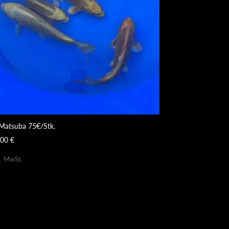
 Matsuba 75€/Stk.
,00
€
l. MwSt.