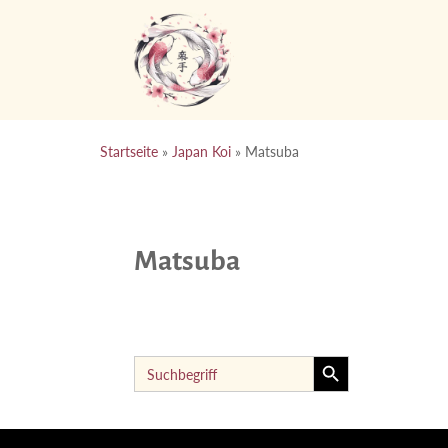
Startseite
»
Japan Koi
»
Matsuba
Matsuba
Search Button
Search
for: