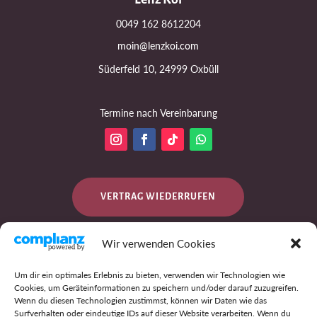
0049 162 8612204
moin@lenzkoi.com
Süderfeld 10, 24999 Oxbüll
Termine nach Vereinbarung
VERTRAG WIEDERRUFEN
Wir verwenden Cookies
DATENSCHUTZ
Um dir ein optimales Erlebnis zu bieten, verwenden wir Technologien wie
Cookies, um Geräteinformationen zu speichern und/oder darauf zuzugreifen.
Wenn du diesen Technologien zustimmst, können wir Daten wie das
Surfverhalten oder eindeutige IDs auf dieser Website verarbeiten. Wenn du
IMPRESSUM