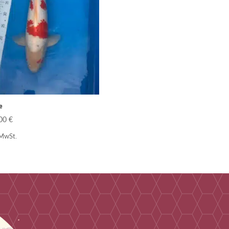
e
,00
€
 MwSt.