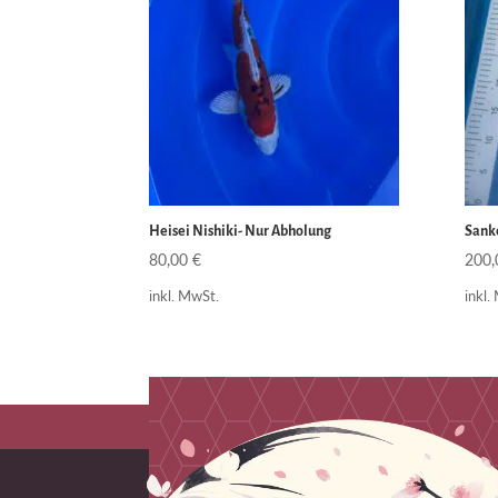
Heisei Nishiki- Nur Abholung
Sank
80,00
€
200
inkl. MwSt.
inkl.