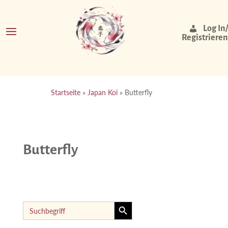
Log In/
Registrieren
Startseite
»
Japan Koi
»
Butterfly
Butterfly
Search Button
Search
for: