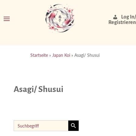
Log In/
Registrieren
Startseite
»
Japan Koi
»
Asagi/ Shusui
Asagi/ Shusui
Search Button
Search
for: