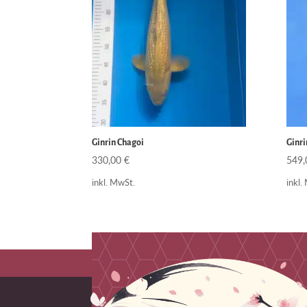
Ginrin Chagoi
Ginri
330,00
€
549
inkl. MwSt.
inkl.