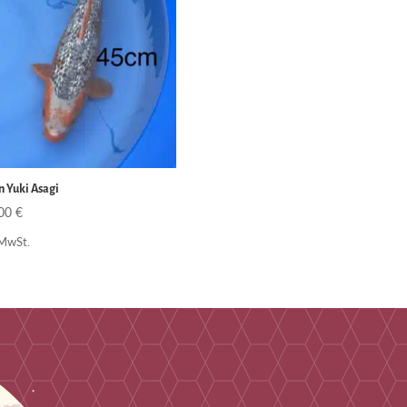
n Yuki Asagi
,00
€
 MwSt.