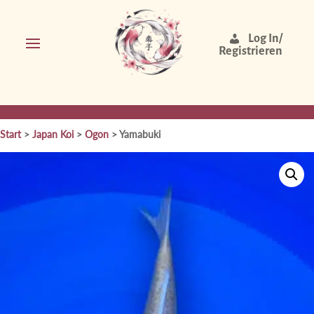
Log In/
Registrieren
Start
>
Japan Koi
>
Ogon
> Yamabuki