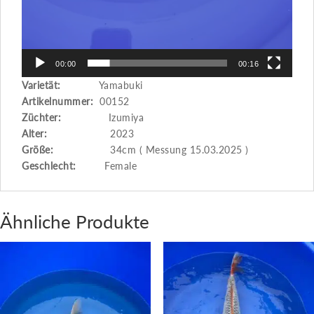
00:00
00:16
Varietät:
Yamabuki
Artikelnummer:
00152
Züchter:
Izumiya
Alter:
2023
Größe:
34cm ( Messung 15.03.2025 )
Geschlecht:
Female
Ähnliche Produkte