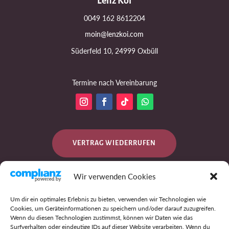
Lenz Koi
0049 162 8612204
moin@lenzkoi.com
Süderfeld 10, 24999 Oxbüll
Termine nach Vereinbarung
VERTRAG WIEDERRUFEN
Wir verwenden Cookies
DATENSCHUTZ
Um dir ein optimales Erlebnis zu bieten, verwenden wir Technologien wie
Cookies, um Geräteinformationen zu speichern und/oder darauf zuzugreifen.
Wenn du diesen Technologien zustimmst, können wir Daten wie das
Surfverhalten oder eindeutige IDs auf dieser Website verarbeiten. Wenn du
IMPRESSUM