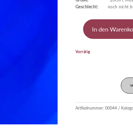
Geschlecht:
noch nicht be
In den Warenko
Doitsu
Tancho
Menge
Vorrätig
V
Artikelnummer:
00044
Kateg