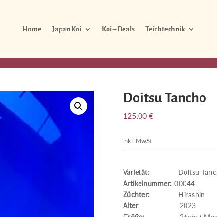
Home
Japan Koi
Koi – Deals
Teichtechnik
Doitsu Tancho
125,00
€
inkl. MwSt.
Varietät:
Doitsu Tanc
Artikelnummer:
00044
Züchter:
Hirashin
Alter:
2023
Größe:
26cm ( Messung