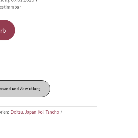
stimmbar
rb
ersand und Abwicklung
orien:
Doitsu
,
Japan Koi
,
Tancho