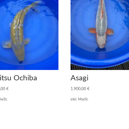
itsu Ochiba
Asagi
0,00
€
1.900,00
€
MwSt.
inkl. MwSt.