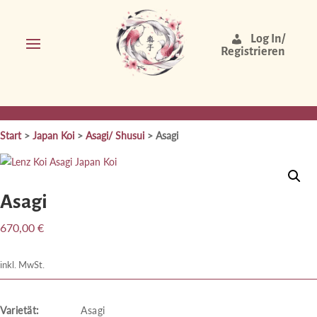
Log In/
Registrieren
Start
>
Japan Koi
>
Asagi/ Shusui
> Asagi
Asagi
670,00
€
inkl. MwSt.
Varietät:
Asagi