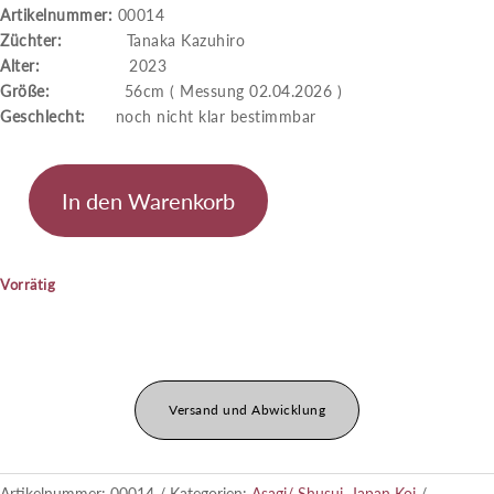
Artikelnummer:
00014
Züchter:
Tanaka Kazuhiro
Alter:
2023
Größe:
56cm ( Messung 02.04.2026 )
Geschlecht:
noch nicht klar bestimmbar
In den Warenkorb
Asagi
Menge
Vorrätig
Versand und Abwicklung
Artikelnummer:
00014
Kategorien:
Asagi/ Shusui
,
Japan Koi