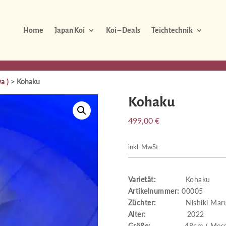
Home
Japan Koi
Koi – Deals
Teichtechnik
a )
> Kohaku
Kohaku
499,00
€
inkl. MwSt.
Varietät:
Kohaku
Artikelnummer:
00005
Züchter:
Nishiki Maru
Alter:
2022
Größe:
48cm ( Messung 