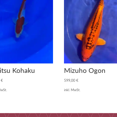
itsu Kohaku
Mizuho Ogon
0
€
599,00
€
MwSt.
inkl. MwSt.