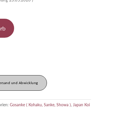
rb
ersand und Abwicklung
orien:
Gosanke ( Kohaku, Sanke, Showa )
,
Japan Koi