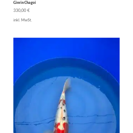
Ginrin Chagoi
330,00
€
inkl. MwSt.