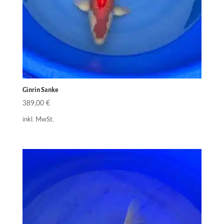
Ginrin Sanke
389,00
€
inkl. MwSt.