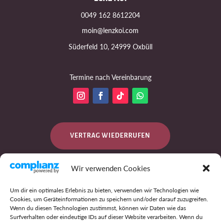
0049 162 8612204
moin@lenzkoi.com
Süderfeld 10, 24999 Oxbüll
Termine nach Vereinbarung
VERTRAG WIEDERRUFEN
Wir verwenden Cookies
DATENSCHUTZ
Um dir ein optimales Erlebnis zu bieten, verwenden wir Technologien wie
Cookies, um Geräteinformationen zu speichern und/oder darauf zuzugreifen.
Wenn du diesen Technologien zustimmst, können wir Daten wie das
Surfverhalten oder eindeutige IDs auf dieser Website verarbeiten. Wenn du
IMPRESSUM