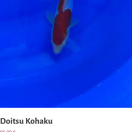
Doitsu Kohaku
95,00
€