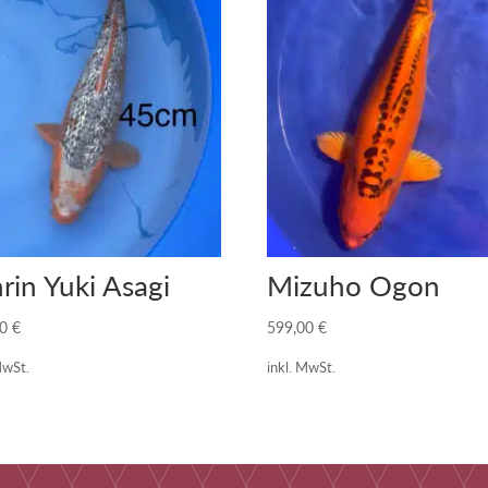
rin Yuki Asagi
Mizuho Ogon
00
€
599,00
€
MwSt.
inkl. MwSt.