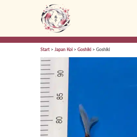
Start
>
Japan Koi
>
Goshiki
> Goshiki