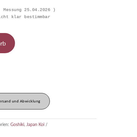
icht klar bestimmbar
rb
ersand und Abwicklung
orien:
Goshiki
,
Japan Koi