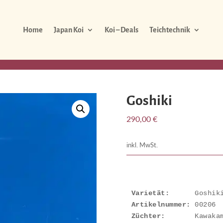
Home
Japan Koi
Koi – Deals
Teichtechnik
Goshiki
290,00
€
inkl. MwSt.
Varietät:
Artikelnummer: 
Züchter: