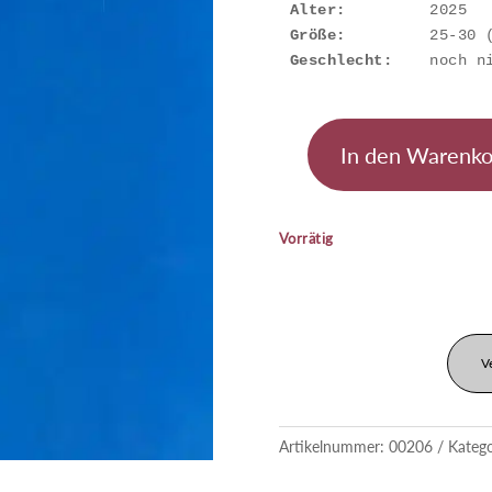
Alter:
Größe:
Geschlecht:
    noch n
In den Warenko
Goshiki
Menge
Vorrätig
V
Artikelnummer:
00206
Kateg