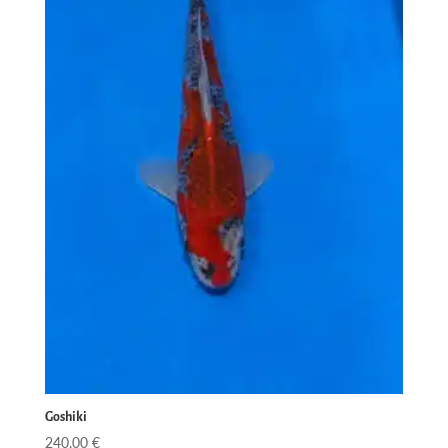
Goshiki
240,00
€