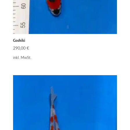
Goshiki
290,00
€
inkl. MwSt.