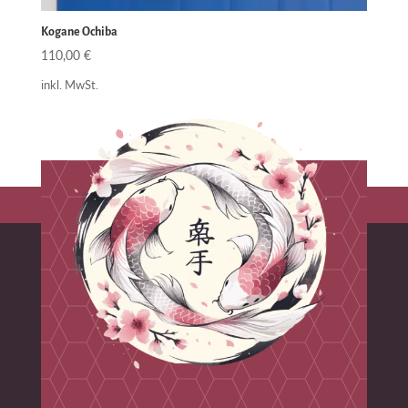
Kogane Ochiba
110,00
€
inkl. MwSt.
1
2
→