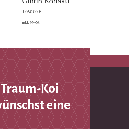
Ginrin Kohaku
1.050,00
€
inkl. MwSt.
 Traum-Koi
wünschst eine