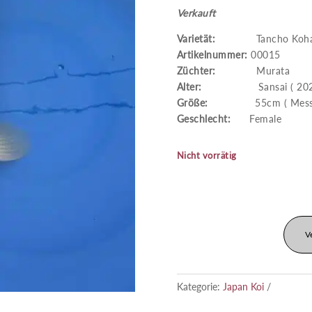
Verkauft
Varietät:
Tancho Koha
Artikelnummer:
00015
Züchter:
Murata
Alter:
Sansai ( 2021
Größe:
55cm ( Messung 
Geschlecht:
Female
Nicht vorrätig
V
Kategorie:
Japan Koi