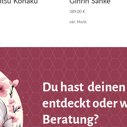
itsu Kohaku
Ginrin Sanke
389,00
€
inkl. MwSt.
Du hast deinen
entdeckt oder 
Beratung?