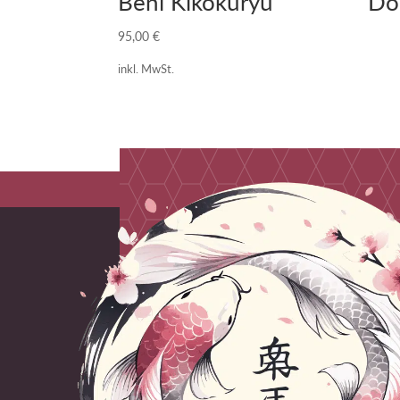
Beni Kikokuryu
Do
95,00
€
inkl. MwSt.