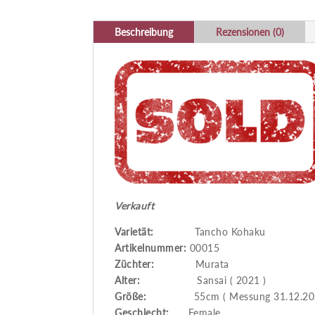
Beschreibung
Rezensionen (0)
Verkauft
Varietät:
Tancho Kohaku
Artikelnummer:
00015
Züchter:
Murata
Alter:
Sansai ( 2021 )
Größe:
55cm ( Messung 31.12.202
Geschlecht:
Female