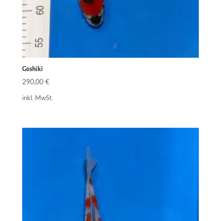
Goshiki
290,00
€
inkl. MwSt.