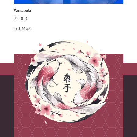
Yamabuki
75,00
€
inkl. MwSt.
1
2
→