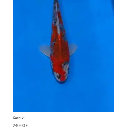
Goshiki
240,00
€