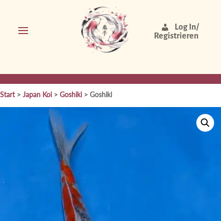
Log In/
Registrieren
Start
>
Japan Koi
>
Goshiki
> Goshiki