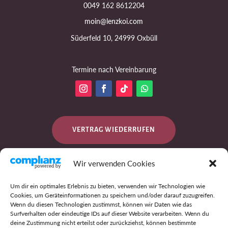
0049 162 8612204
moin@lenzkoi.com
Süderfeld 10, 24999 Oxbüll
Termine nach Vereinbarung
VERTRAG WIEDERRUFEN
Wir verwenden Cookies
DATENSCHUTZ
Um dir ein optimales Erlebnis zu bieten, verwenden wir Technologien wie
Cookies, um Geräteinformationen zu speichern und/oder darauf zuzugreifen.
Wenn du diesen Technologien zustimmst, können wir Daten wie das
Surfverhalten oder eindeutige IDs auf dieser Website verarbeiten. Wenn du
IMPRESSUM
deine Zustimmung nicht erteilst oder zurückziehst, können bestimmte