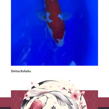
Doitsu Kohaku
1
2
→