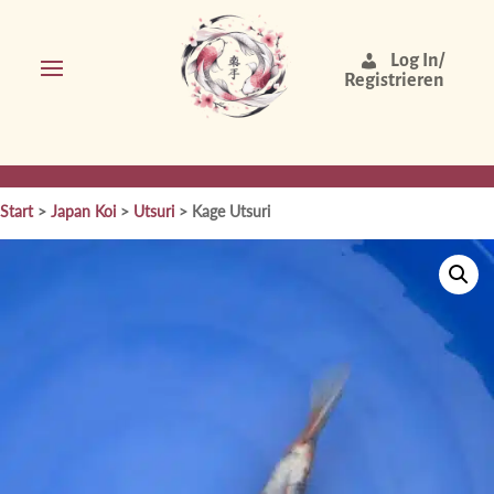
Log In/
Registrieren
Start
>
Japan Koi
>
Utsuri
> Kage Utsuri