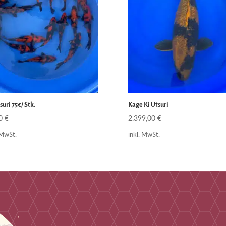
suri 75€/ Stk.
Kage Ki Utsuri
00
€
2.399,00
€
 MwSt.
inkl. MwSt.