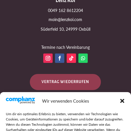
Lenz Koi
0049 162 8612204
moin@lenzkoi.com
Süderfeld 10, 24999 Oxbüll
Termine nach Vereinbarung
VERTRAG WIEDERRUFEN
Wir verwenden Cookies
DATENSCHUTZ
Um dir ein optimales Erlebnis zu bieten, verwenden wir Technologien wie
Cookies, um Geräteinformationen zu speichern und/oder darauf zuzugreifen.
Wenn du diesen Technologien zustimmst, können wir Daten wie das
Surfverhalten oder eindeutige IDs auf dieser Website verarbeiten. Wenn du
IMPRESSUM