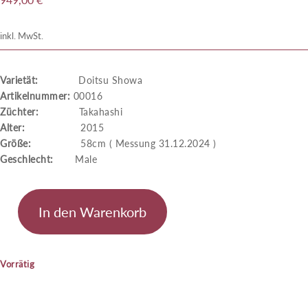
inkl. MwSt.
Varietät:
Doitsu Showa
Artikelnummer:
00016
Züchter:
Takahashi
Alter:
2015
Größe:
58cm ( Messung 31.12.2024 )
Geschlecht:
Male
In den Warenkorb
Doitsu
Showa
Menge
Vorrätig