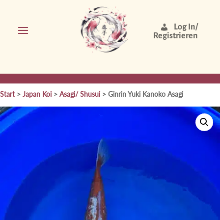
Log In/
Registrieren
Start
>
Japan Koi
>
Asagi/ Shusui
> Ginrin Yuki Kanoko Asagi