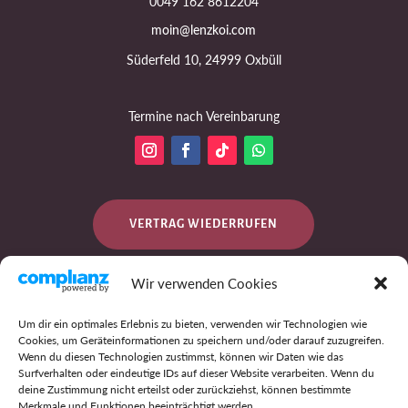
0049 162 8612204
moin@lenzkoi.com
Süderfeld 10, 24999 Oxbüll
Termine nach Vereinbarung
VERTRAG WIEDERRUFEN
Wir verwenden Cookies
DATENSCHUTZ
Um dir ein optimales Erlebnis zu bieten, verwenden wir Technologien wie
Cookies, um Geräteinformationen zu speichern und/oder darauf zuzugreifen.
Wenn du diesen Technologien zustimmst, können wir Daten wie das
Surfverhalten oder eindeutige IDs auf dieser Website verarbeiten. Wenn du
IMPRESSUM
deine Zustimmung nicht erteilst oder zurückziehst, können bestimmte
Merkmale und Funktionen beeinträchtigt werden.