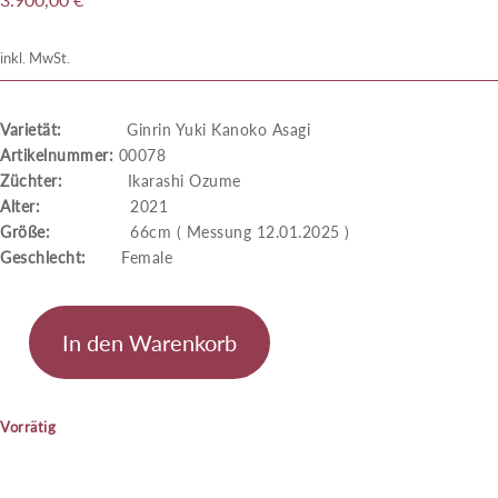
inkl. MwSt.
Varietät:
Ginrin Yuki Kanoko Asagi
Artikelnummer:
00078
Züchter:
Ikarashi Ozume
Alter:
2021
Größe:
66cm ( Messung 12.01.2025 )
Geschlecht:
Female
In den Warenkorb
Ginrin
Yuki
Kanoko
Vorrätig
Asagi
Menge