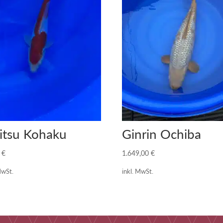
itsu Kohaku
Ginrin Ochiba
0
€
1.649,00
€
MwSt.
inkl. MwSt.