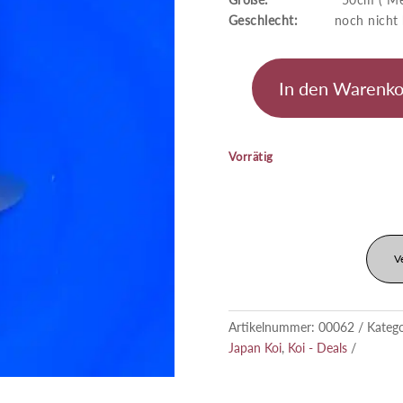
Geschlecht:
noch nicht kl
In den Warenko
Doitsu
Showa
Menge
Vorrätig
V
Artikelnummer:
00062
Kateg
Japan Koi
,
Koi - Deals