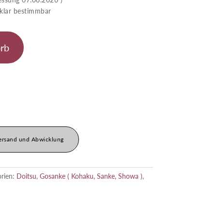
ar bestimmbar
rb
ersand und Abwicklung
orien:
Doitsu
,
Gosanke ( Kohaku, Sanke, Showa )
,