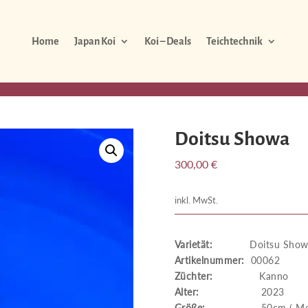
Home
Japan Koi
Koi – Deals
Teichtechnik
Doitsu Showa
300,00
€
inkl. MwSt.
Varietät:
Doitsu Sho
Artikelnummer:
00062
Züchter:
Kanno
Alter:
2023
Größe:
50cm ( Messung