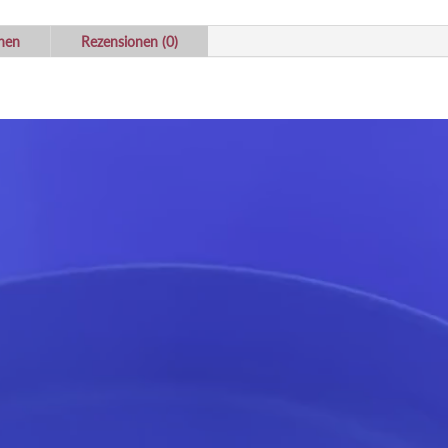
onen
Rezensionen (0)