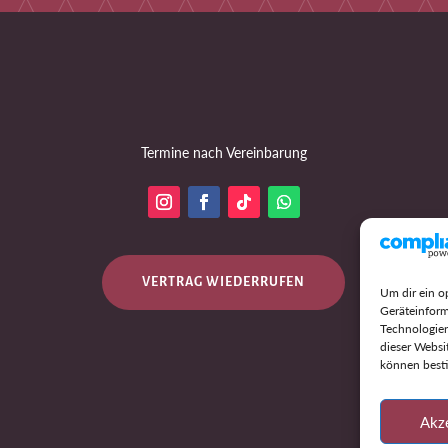
Termine nach Vereinbarung
VERTRAG WIEDERRUFEN
Um dir ein o
Geräteinform
Technologien
dieser Websi
können best
Akz