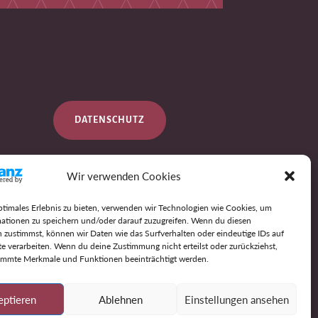
DATENSCHUTZ
Wir verwenden Cookies
IMPRESSUM
ptimales Erlebnis zu bieten, verwenden wir Technologien wie Cookies, um
ationen zu speichern und/oder darauf zuzugreifen. Wenn du diesen
 zustimmst, können wir Daten wie das Surfverhalten oder eindeutige IDs auf
AGB
te verarbeiten. Wenn du deine Zustimmung nicht erteilst oder zurückziehst,
immte Merkmale und Funktionen beeinträchtigt werden.
eptieren
Ablehnen
Einstellungen ansehen