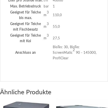
Liter pro Stunde max.
l/h
40000
Max. Betriebsdruck
bar
1
3
Geeignet für Teiche
m
110,0
bis max.
3
Geeignet für Teiche
m
55,0
mit Fischbesatz
3
Geeignet für Teiche
m
27,5
mit Koi
BioTec 30, BioTec
2
Anschluss an
ScreenMatic
90 - 145000,
ProfiClear
Ähnliche Produkte