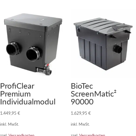
ProfiClear
BioTec
Premium
ScreenMatic²
Individualmodul
90000
1.449,95
€
1.629,95
€
inkl. MwSt.
inkl. MwSt.
zzgl.
Versandkosten
zzgl.
Versandkosten