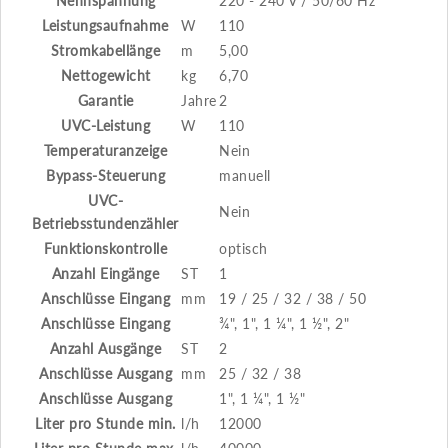
Nennspannung
220 - 240 V / 50/60 Hz
Leistungsaufnahme
W
110
Stromkabellänge
m
5,00
Nettogewicht
kg
6,70
Garantie
Jahre
2
UVC-Leistung
W
110
Temperaturanzeige
Nein
Bypass-Steuerung
manuell
UVC-
Nein
Betriebsstundenzähler
Funktionskontrolle
optisch
Anzahl Eingänge
ST
1
Anschlüsse Eingang
mm
19 / 25 / 32 / 38 / 50
Anschlüsse Eingang
¾", 1", 1 ¼", 1 ½", 2"
Anzahl Ausgänge
ST
2
Anschlüsse Ausgang
mm
25 / 32 / 38
Anschlüsse Ausgang
1", 1 ¼", 1 ½"
Liter pro Stunde min.
l/h
12000