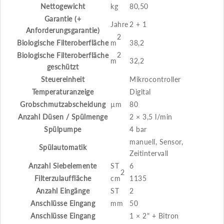
Nettogewicht
kg
80,50
Garantie (+
Jahre
2 + 1
Anforderungsgarantie)
2
Biologische Filteroberfläche
m
38,2
2
Biologische Filteroberfläche
m
32,2
geschützt
Steuereinheit
Mikrocontroller
Temperaturanzeige
Digital
Grobschmutzabscheidung
µ
m
80
Anzahl Düsen / Spülmenge
2 × 3,5 l/min
Spülpumpe
4 bar
manuell, Sensor,
Spülautomatik
Zeitintervall
Anzahl Siebelemente
ST
6
2
Filterzulauffläche
cm
1135
Anzahl Eingänge
ST
2
Anschlüsse Eingang
mm
50
Anschlüsse Eingang
1 × 2" + Bitron