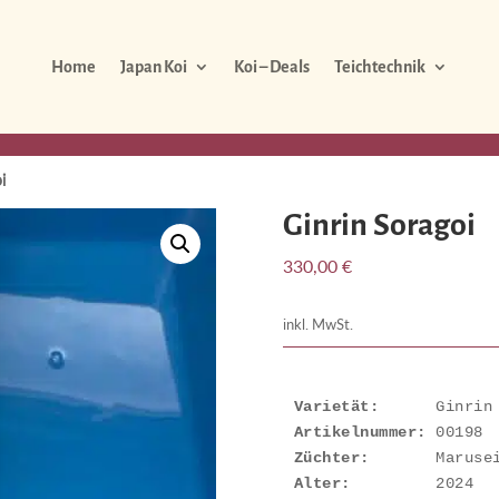
Home
Japan Koi
Koi – Deals
Teichtechnik
i
Ginrin Soragoi
330,00
€
inkl. MwSt.
Varietät:
Artikelnummer: 
Züchter:
Alter: