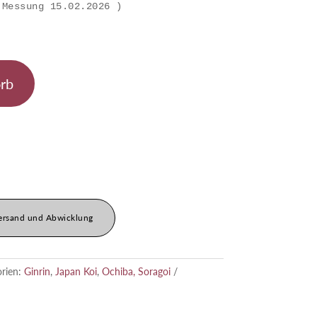
rb
ersand und Abwicklung
orien:
Ginrin
,
Japan Koi
,
Ochiba, Soragoi