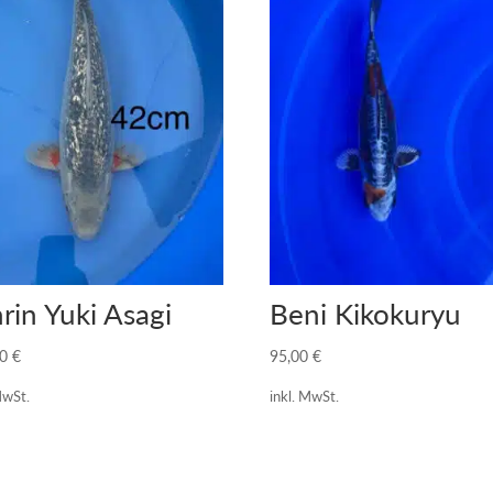
rin Yuki Asagi
Beni Kikokuryu
00
€
95,00
€
MwSt.
inkl. MwSt.