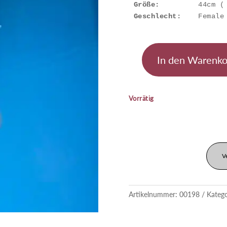
Größe:
Geschlecht:
    Female
In den Warenko
Ginrin
Soragoi
Menge
Vorrätig
V
Artikelnummer:
00198
Kateg