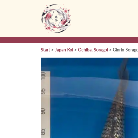
Start
>
Japan Koi
>
Ochiba, Soragoi
> Ginrin Sorago