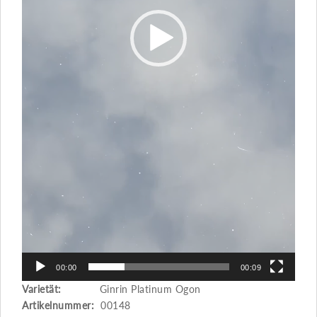
00:00
00:09
Varietät:
Ginrin Platinum Ogon
Artikelnummer:
00148