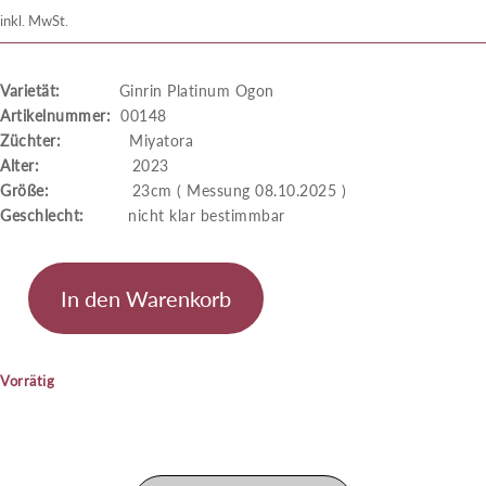
inkl. MwSt.
Varietät:
Ginrin Platinum Ogon
Artikelnummer:
00148
Züchter:
Miyatora
Alter:
2023
Größe:
23cm ( Messung 08.10.2025 )
Geschlecht:
nicht klar bestimmbar
In den Warenkorb
Ginrin
Platinum
Ogon
Vorrätig
Menge