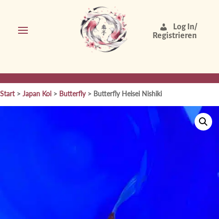
Log In/
Registrieren
Start
>
Japan Koi
>
Butterfly
> Butterfly Heisei Nishiki