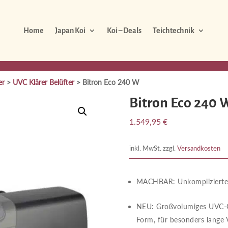
Home
Japan Koi
Koi – Deals
Teichtechnik
er
>
UVC Klärer Belüfter
> Bitron Eco 240 W
Bitron Eco 240 
1.549,95
€
inkl. MwSt.
zzgl.
Versandkosten
MACHBAR​​: Unkomplizierte
NEU​​: Großvolumiges UVC
Form, für besonders lange