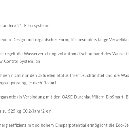
 andere 2"- Filtersysteme
euem Design und organischer Form, für besonders lange Verweild
ne regelt die Wasserverteilung vollautomatisch anhand des Wasserf
ow Control System, an
Ihnen nicht nur den aktuellen Status Ihrer Leuchtmittel und die W
tungsanpassung, je nach Bedarf
garantie (in Verbindung mit den OASE Durchlauffiltern BioSmart, Bi
s zu 525 kg CO2/Jahr*2 ein
rgieeffizienz mit so hohem Einsparpotential ermöglicht die Eco-S