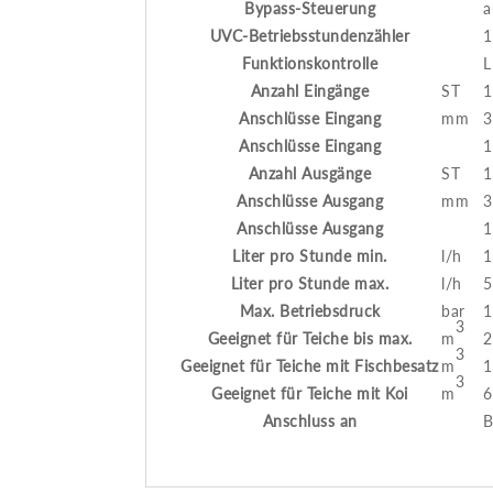
Bypass-Steuerung
a
UVC-Betriebsstundenzähler
1
Funktionskontrolle
Anzahl Eingänge
ST
1
Anschlüsse Eingang
mm
3
Anschlüsse Eingang
1
Anzahl Ausgänge
ST
1
Anschlüsse Ausgang
mm
3
Anschlüsse Ausgang
1
Liter pro Stunde min.
l/h
1
Liter pro Stunde max.
l/h
5
Max. Betriebsdruck
bar
1
3
Geeignet für Teiche bis max.
m
2
3
Geeignet für Teiche mit Fischbesatz
m
1
3
Geeignet für Teiche mit Koi
m
6
Anschluss an
B