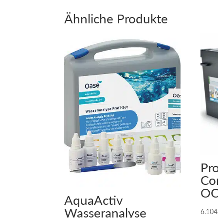
Ähnliche Produkte
Pr
Co
O
AquaActiv
Wasseranalyse
6.10