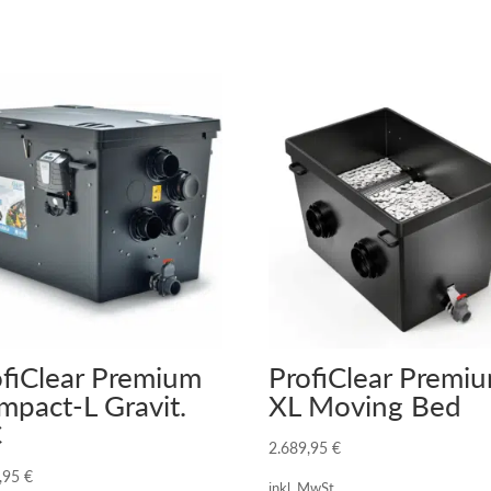
ofiClear Premium
ProfiClear Premi
mpact-L Gravit.
XL Moving Bed
C
2.689,95
€
4,95
€
inkl. MwSt.