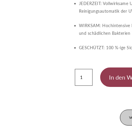
JEDERZEIT​​: Vollwirksame 
Reinigungsautomatik der 
WIRKSAM​​: Hochintensive 
und schädlichen Bakterien
GESCHÜTZT​​: 100 %-ige Si
Bitron
In den 
Eco
240
W
Menge
V