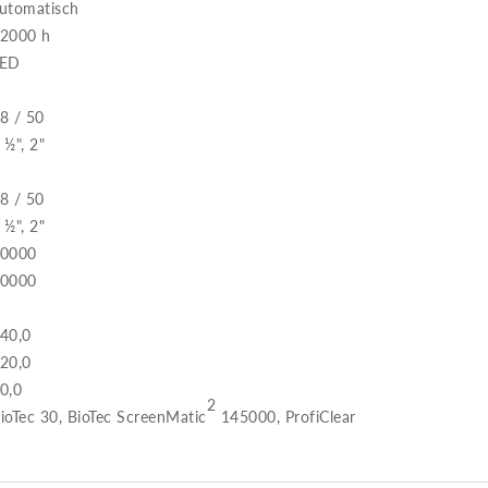
utomatisch
2000 h
LED
8 / 50
 ½", 2"
8 / 50
 ½", 2"
0000
0000
40,0
20,0
0,0
2
ioTec 30, BioTec ScreenMatic
145000, ProfiClear