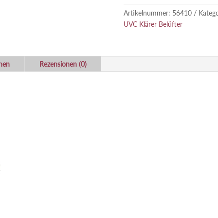
Artikelnummer:
56410
Kateg
UVC Klärer Belüfter
onen
Rezensionen (0)