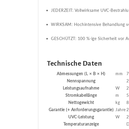
JEDERZEIT​​: Vollwirksame UVC-Bestrahl
WIRKSAM​​: Hochintensive Behandlung vo
GESCHÜTZT​​: 100 %-ige Sicherheit vor 
Technische Daten
Abmessungen (L × B × H)
mm
7
Nennspannung
2
Leistungsaufnahme
W
2
Stromkabellänge
m
5
Nettogewicht
kg
8
Garantie (+ Anforderungsgarantie)
Jahre
2
UVC-Leistung
W
2
Temperaturanzeige
D