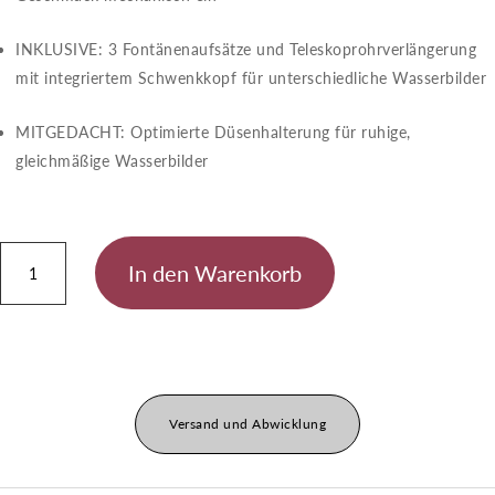
INKLUSIVE​​: 3 Fontänenaufsätze und Teleskoprohrverlängerung
mit integriertem Schwenkkopf für unterschiedliche Wasserbilder
MITGEDACHT​​: Optimierte Düsenhalterung für ruhige,
gleichmäßige Wasserbilder
Aquarius
In den Warenkorb
Fountain
Set
Classic
750
Menge
Versand und Abwicklung