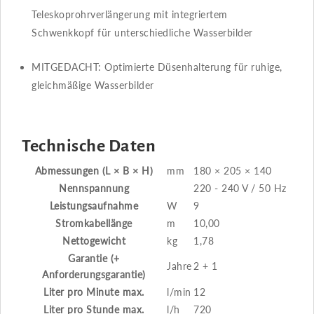
Teleskoprohrverlängerung mit integriertem
Schwenkkopf für unterschiedliche Wasserbilder
MITGEDACHT​​: Optimierte Düsenhalterung für ruhige,
gleichmäßige Wasserbilder
Technische Daten
Abmessungen (L × B × H)
mm
180 × 205 × 140
Nennspannung
220 - 240 V / 50 Hz
Leistungsaufnahme
W
9
Stromkabellänge
m
10,00
Nettogewicht
kg
1,78
Garantie (+
Jahre
2 + 1
Anforderungsgarantie)
Liter pro Minute max.
l/min
12
Liter pro Stunde max.
l/h
720