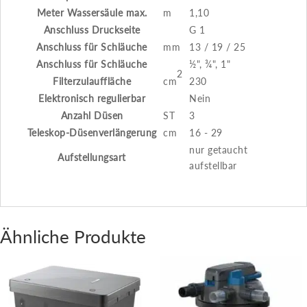
Meter Wassersäule max.
m
1,10
Anschluss Druckseite
G 1
Anschluss für Schläuche
mm
13 / 19 / 25
Anschluss für Schläuche
½", ¾", 1"
2
Filterzulauffläche
cm
230
Elektronisch regulierbar
Nein
Anzahl Düsen
ST
3
Teleskop-Düsenverlängerung
cm
16 - 29
nur getaucht
Aufstellungsart
aufstellbar
Ähnliche Produkte