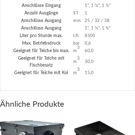
Anschlüsse Eingang
1", 1 ¼", 1 ½"
Anzahl Ausgänge
ST
1
Anschlüsse Ausgang
mm
25 / 32 / 38
Anschlüsse Ausgang
1", 1 ¼", 1 ½"
Liter pro Stunde max.
l/h
8500
Max. Betriebsdruck
bar
0,6
3
Geeignet für Teiche bis max.
m
60,0
3
Geeignet für Teiche mit
m
30,0
Fischbesatz
3
Geeignet für Teiche mit Koi
m
15,0
Ähnliche Produkte