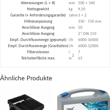
Abmessungen (L × B)
mm
500 × 340
Nettogewicht
kg
9,10
Garantie (+ Anforderungsgarantie)
Jahre
3 + 2
Höhenanpassung
350 - 550 mm
Anschlüsse Ausgang
mm
50
Anschlüsse Ausgang
2", DN 110
Empf. Durchflussmenge (gepumpt)
l/h
6000-16000
Empf. Durchflussmenge (Gravitation)
l/h
6000-12000
Filtervolumen
l
7
2
Teichoberfläche max.
m
65
Ähnliche Produkte