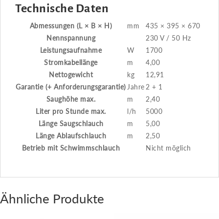
Technische Daten
Abmessungen (L × B × H)
mm
435 × 395 × 670
Nennspannung
230 V / 50 Hz
Leistungsaufnahme
W
1700
Stromkabellänge
m
4,00
Nettogewicht
kg
12,91
Garantie (+ Anforderungsgarantie)
Jahre
2 + 1
Saughöhe max.
m
2,40
Liter pro Stunde max.
l/h
5000
Länge Saugschlauch
m
5,00
Länge Ablaufschlauch
m
2,50
Betrieb mit Schwimmschlauch
Nicht möglich
Ähnliche Produkte