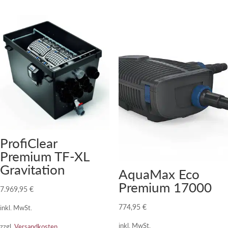
ProfiClear
Premium TF-XL
Gravitation
AquaMax Eco
Premium 17000
7.969,95
€
774,95
€
inkl. MwSt.
inkl. MwSt.
zzgl.
Versandkosten