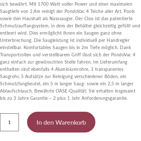
sich bewährt. Mit 1700 Watt voller Power und einer maximalen
Saugtiefe von 2,4m reinigt der PondoVac 4 Teiche aller Art, Pools
sowie den Haushalt als Nasssauger. Der Clou ist das patentierte
Schmutzauffangsystem, in dem der Behälter gleichzeitig gefüllt und
entleert wird. Dies ermöglicht Ihnen ein Saugen ganz ohne
Unterbrechung. Die Saugleistung ist individuell per Handregler
einstellbar. Komfortables Saugen bis in 2m Tiefe möglich. Dank
Transportrollen und verstellbarem Griff lässt sich der PondoVac 4
ganz einfach zur gewünschten Stelle fahren. Im Lieferumfang
enthalten sind ebenfalls 4 Aluminiumrohre, 1 transparentes
Saugrohr, 5 Aufsätze zur Reinigung verschiedener Böden, ein
Schmutzfangbeutel, ein 5 m langer Saug- sowie ein 2,5 m langer
Ablaufschlauch. Bewährte OASE-Qualität: Sie erhalten insgesamt
bis zu 3 Jahre Garantie – 2 plus 1 Jahr Anforderungsgarantie.
PondoVac
In den Warenkorb
4
Menge