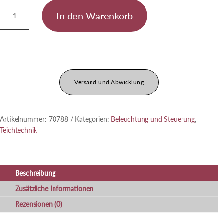
InScenio
In den Warenkorb
FM-
Master
Cloud
Menge
Versand und Abwicklung
Artikelnummer:
70788
Kategorien:
Beleuchtung und Steuerung
,
Teichtechnik
Beschreibung
Zusätzliche Informationen
Rezensionen (0)