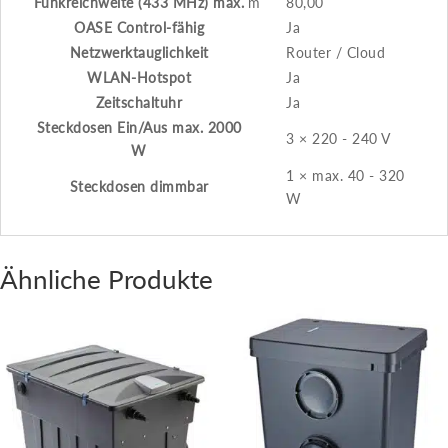
Funkreichweite (433 MHz) max.
m
80,00
OASE Control-fähig
Ja
Netzwerktauglichkeit
Router / Cloud
WLAN-Hotspot
Ja
Zeitschaltuhr
Ja
Steckdosen Ein/Aus max. 2000
3 × 220 - 240 V
W
1 × max. 40 - 320
Steckdosen dimmbar
W
Ähnliche Produkte