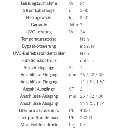
Leistungsaufnahme
W
24
Stromkabellänge
m
5,00
Nettogewicht
kg
3,50
Garantie
Jahre
2
UVC-Leistung
W
24
Temperaturanzeige
Nein
Bypass-Steuerung
manuell
UVC-Betriebsstundenzähler
Nein
Funktionskontrolle
optisch
Anzahl Eingänge
ST
1
Anschlüsse Eingang
mm
25 / 32 / 38
Anschlüsse Eingang
1", 1 ¼", 1 ½"
Anzahl Ausgänge
ST
2
Anschlüsse Ausgang
mm
25 / 32 / 38
Anschlüsse Ausgang
1", 1 ¼", 1 ½"
Liter pro Stunde min.
l/h
4000
Liter pro Stunde max.
l/h
15000
Max. Betriebsdruck
bar
0,5