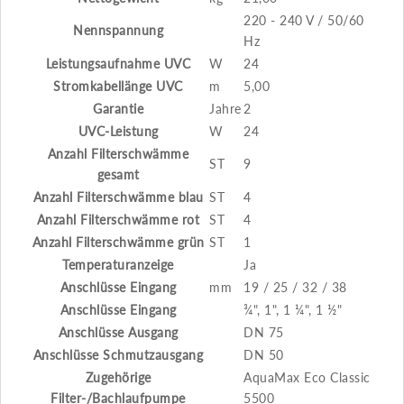
220 - 240 V / 50/60
Nennspannung
Hz
Leistungsaufnahme UVC
W
24
Stromkabellänge UVC
m
5,00
Garantie
Jahre
2
UVC-Leistung
W
24
Anzahl Filterschwämme
ST
9
gesamt
Anzahl Filterschwämme blau
ST
4
Anzahl Filterschwämme rot
ST
4
Anzahl Filterschwämme grün
ST
1
Temperaturanzeige
Ja
Anschlüsse Eingang
mm
19 / 25 / 32 / 38
Anschlüsse Eingang
¾", 1", 1 ¼", 1 ½"
Anschlüsse Ausgang
DN 75
Anschlüsse Schmutzausgang
DN 50
Zugehörige
AquaMax Eco Classic
Filter-/Bachlaufpumpe
5500