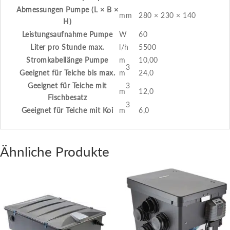
Abmessungen Pumpe (L × B ×
mm
280 × 230 × 140
H)
Leistungsaufnahme Pumpe
W
60
Liter pro Stunde max.
l/h
5500
Stromkabellänge Pumpe
m
10,00
3
Geeignet für Teiche bis max.
m
24,0
3
Geeignet für Teiche mit
m
12,0
Fischbesatz
3
Geeignet für Teiche mit Koi
m
6,0
Ähnliche Produkte