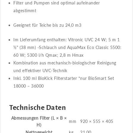
Filter und Pumpen sind optimal aufeinander
abgestimmt
Geeignet für Teiche bis zu 24,0 m3
Im Lieferumfang enthalten: Vitronic UVC 24 W; 5 m 1
½" (38 mm) -Schlauch und AquaMax Eco Classic 5500:
60 W; 5300 l/h Qmax; 2,8 m Hmax
Kombination aus mechanisch-biologischer Reinigung
und effektiver UVC-Technik
Inkl. 100 ml BioKick Filterstarter *nur BioSmart Set
18000 – 36000
Technische Daten
Abmessungen Filter (L × B ×
mm
920 × 555 × 405
H)
Nettogewicht
kg
21,00