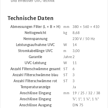
und effektiver UVC-Technik
Technische Daten
Abmessungen Filter (L × B × H)
mm
380 × 560 × 410
Nettogewicht
kg
8,68
Nennspannung
230 V / 50 Hz
Leistungsaufnahme UVC
W
14
Stromkabellänge UVC
m
3,00
Garantie
Jahre
2
UVC-Leistung
W
11
Anzahl Filterschwämme gesamt
ST
6
Anzahl Filterschwämme blau
ST
3
Anzahl Filterschwämme rot
ST
3
Temperaturanzeige
Ja
Anschlüsse Eingang
mm
19 / 25 / 32 / 38
Anschlüsse Eingang
¾", 1", 1 ¼", 1 ½"
Anschlüsse Ausgang
DN 75