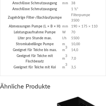
Anschlüsse Schmutzausgang
mm
38
Anschlüsse Schmutzausgang
1 ½"
Filterpumpe
Zugehörige Filter-/Bachlaufpumpe
3500
Abmessungen Pumpe (L × B × H)
mm
190 × 175 × 110
Leistungsaufnahme Pumpe
W
70
Liter pro Stunde max.
l/h
5500
Stromkabellänge Pumpe
m
10,00
3
Geeignet für Teiche bis max.
m
14,0
3
Geeignet für Teiche mit
m
7,0
Fischbesatz
3
Geeignet für Teiche mit Koi
m
3,5
Ähnliche Produkte