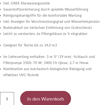
Inkl. OASE Klarwassergarantie
Sauerstoffanreicherung durch spezielle Wasserführung
Reinigungshandgriffe für die komfortable Wartung
Inkl. Anzeigen für Verschmutzungsgrad und Wassertemperatur
Bodenablauf zur einfachen Entfernung von Grobschmutz
Leicht zu verstecken, da Filtergehäuse zu ⅓ eingrabbar
Geeignet für Teiche bis zu 14,0 m3
Im Lieferumfang enthalten: 3 m ¾“ (19 mm) -Schlauch und
Filterpumpe 3500: 70 W; 3400 l/h Qmax; 2,7 m Hmax
Kombination aus mechanisch-biologischer Reinigung und
effektiver UVC-Technik
BioSmart
In den Warenkorb
Set