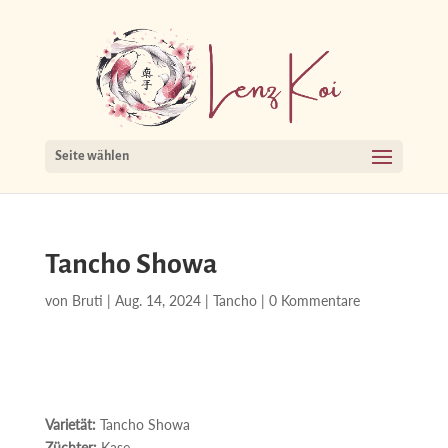
Seite wählen
Tancho Showa
von
Bruti
|
Aug. 14, 2024
|
Tancho
|
0 Kommentare
Varietät:
Tancho Showa
Züchter:
Kase