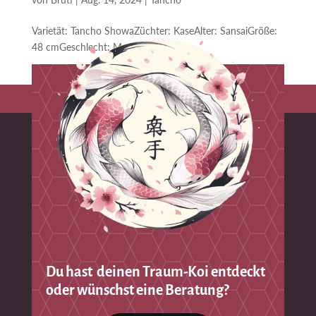
Varietät: Tancho ShowaZüchter: KaseAlter: SansaiGröße:
48 cmGeschlecht: MalePreis: 600 € ...
Du hast deinen Traum-Koi entdeckt
oder wünschst eine Beratung?