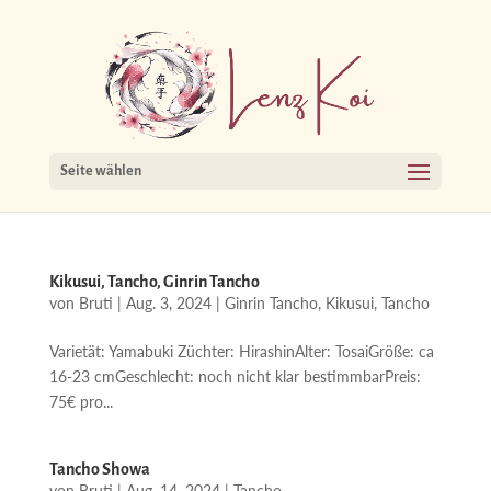
Seite wählen
Kikusui, Tancho, Ginrin Tancho
von
Bruti
|
Aug. 3, 2024
|
Ginrin Tancho
,
Kikusui
,
Tancho
Varietät: Yamabuki Züchter: HirashinAlter: TosaiGröße: ca
16-23 cmGeschlecht: noch nicht klar bestimmbarPreis:
75€ pro...
Tancho Showa
von
Bruti
|
Aug. 14, 2024
|
Tancho