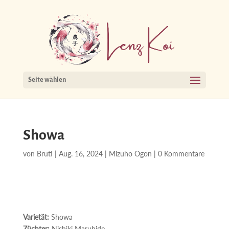
Seite wählen
Showa
von
Bruti
|
Aug. 16, 2024
|
Mizuho Ogon
|
0 Kommentare
Varietät:
Showa
Züchter:
Nishiki Maruhide