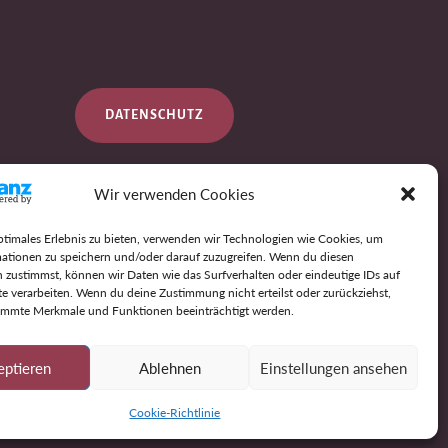
DATENSCHUTZ
Wir verwenden Cookies
IMPRESSUM
ptimales Erlebnis zu bieten, verwenden wir Technologien wie Cookies, um
ationen zu speichern und/oder darauf zuzugreifen. Wenn du diesen
 zustimmst, können wir Daten wie das Surfverhalten oder eindeutige IDs auf
AGB
te verarbeiten. Wenn du deine Zustimmung nicht erteilst oder zurückziehst,
immte Merkmale und Funktionen beeinträchtigt werden.
eptieren
Ablehnen
Einstellungen ansehen
Cookie-Richtlinie