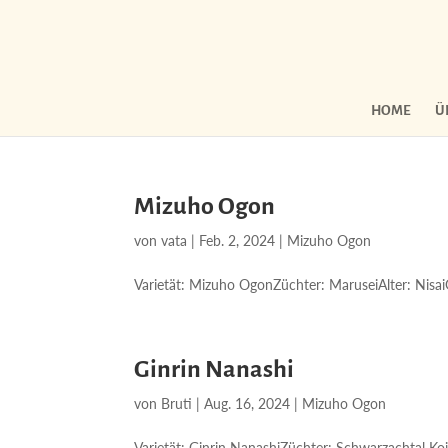
HOME
Ü
Mizuho Ogon
von
vata
|
Feb. 2, 2024
|
Mizuho Ogon
Varietät: Mizuho OgonZüchter: MaruseiAlter: Nisai
Ginrin Nanashi
von
Bruti
|
Aug. 16, 2024
|
Mizuho Ogon
Varietät: Ginrin NanashiZüchter: Schwarzachtal Koi