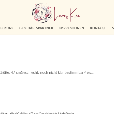
BER UNS
GESCHÄFTSPARTNER
IMPRESSIONEN
KONTAKT
Größe: 47 cmGeschlecht: noch nicht klar bestimmbarPreis:...
Alter: NisaiGröße: 47 cmGeschlecht: MalePreis:...