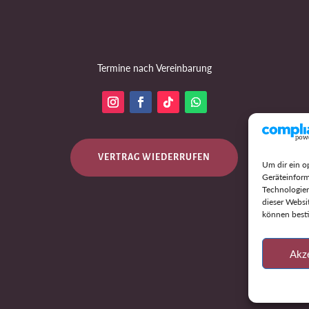
Termine nach Vereinbarung
VERTRAG WIEDERRUFEN
Um dir ein o
Geräteinform
Technologien
dieser Websi
können best
Akz