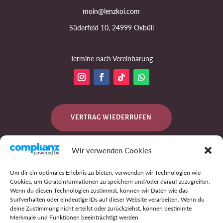
moin@lenzkoi.com
Süderfeld 10, 24999 Oxbüll
Termine nach Vereinbarung
VERTRAG WIEDERRUFEN
Wir verwenden Cookies
DATENSCHUTZ
Um dir ein optimales Erlebnis zu bieten, verwenden wir Technologien wie
Cookies, um Geräteinformationen zu speichern und/oder darauf zuzugreifen.
Wenn du diesen Technologien zustimmst, können wir Daten wie das
Surfverhalten oder eindeutige IDs auf dieser Website verarbeiten. Wenn du
IMPRESSUM
deine Zustimmung nicht erteilst oder zurückziehst, können bestimmte
Merkmale und Funktionen beeinträchtigt werden.