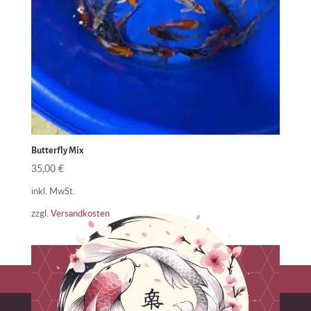
Butterfly Mix
35,00
€
inkl. MwSt.
zzgl.
Versandkosten