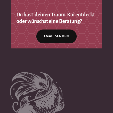
Du hast deinen Traum-Koi entdeckt
oder wünschst eine Beratung?
EMAIL SENDEN